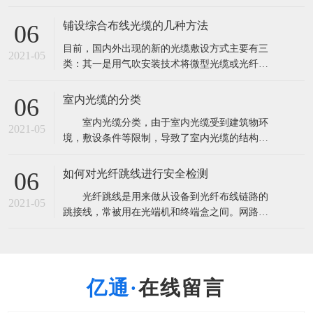
量超过2．85亿芯公里。这将导致产能严重过剩，
由此也带来了低价竞争以次充好的非理性市场现
铺设综合布线光缆的几种方法
06
象。 根据市场研究机构CRU此前发布报告称，全
目前，国内外出现的新的光缆敷设方式主要有三
球光纤光缆出货量将超过3亿芯公里，光缆需求量
2021-05
类：其一是用气吹安装技术将微型光缆或光纤
超过2．85亿芯公里。这将导致
束、光纤单元吹放到预敷设的微型管中；其二是
在水泥路面上开槽，将微型光缆布放在路槽内；
室内光缆的分类
06
其三是利用非通信专用管道安装光缆。 A.气吹安
室内光缆分类，由于室内光缆受到建筑物环
装用光缆 气吹敷设方式即是利用压缩空气的高速
2021-05
境，敷设条件等限制，导致了室内光缆的结构设
气流将微缆吹入指定的管道中。气吹敷设方式
计趋于复杂化，光纤与光缆所用材料多样化，光
缆的机械性能与光学性能各有侧重等。 1.按
如何对光纤跳线进行安全检测
06
使用环境和地点进行划分 可分为室内主干光
光纤跳线是用来做从设备到光纤布线链路的
缆，室内配线光缆和室内中继光缆三种。 室
2021-05
跳接线，常被用在光端机和终端盒之间。网路的
内主干光缆主要是提供建筑物内、外之间
通信要求所有设备的安全畅通，只要一点的中间
设备故障就会引起信号的中断。在使用之前要很
细心的检测，用插回损仪首先用通光笔测出跳线
是否通光确定光纤没断，测出指标，一般电信级
在线留言
指标：插入损耗小于0.3dB回波损耗大于45