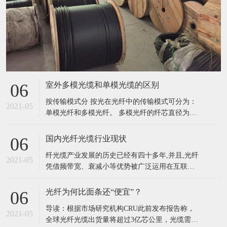
室外多模光缆和单模光缆的区别
06
按传输模式分 按光在光纤中的传输模式可分为：
2021-05
单模光纤和多模光纤。 多模光纤的纤芯直径为
50~62.5μm，包层外直径125μm，单模光纤的纤芯
直径为8.3μm，包层外直径125μm。光纤的工作波
国内光纤光缆行业现状
06
长有短波长0.85μm、长波长1.31μm和1.55μm。光
纤光缆产业发展的历史已经有四十多年,并且,光纤
纤损耗一般是随波长加长而减小，0.85
2021-05
凭借频带宽、衰减小等优势被广泛运用在互联
网、信息网、用户等各种网络之中,绝大多数信息
网络信息都使用光纤光缆进行传输,光纤已经成为
光纤为何比面条还“便宜”？
06
现阶段全世界最主要的传输媒介。我国光纤光缆
导读：根据市场研究机构CRU此前发布报告称，
产业的发展对我国的信息化建设有着重要意义。
2021-05
全球光纤光缆出货量将超过3亿芯公里，光缆需求
我国的光纤光缆产业发展历史也已经有三十多年