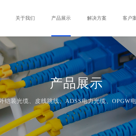
关于我们
产品展示
解决方案
客户
GYXTW-4B1
DSS电力光缆、OPGW电力光缆、矿用光缆等产品专
GYXTW-6B1
产品展示
光缆有限公司的诚信、实力和产品质量获得业界的认
GYXTW-8B1
常见问题
外铠装光缆、皮线跳线、ADSS电力光缆、OPGW
GYXTW-12B1
发货现场
合作客户