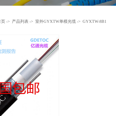
首页
->
产品列表
->
室外GYXTW单模光缆
->
GYXTW-8B1
光缆
光缆
芯光缆