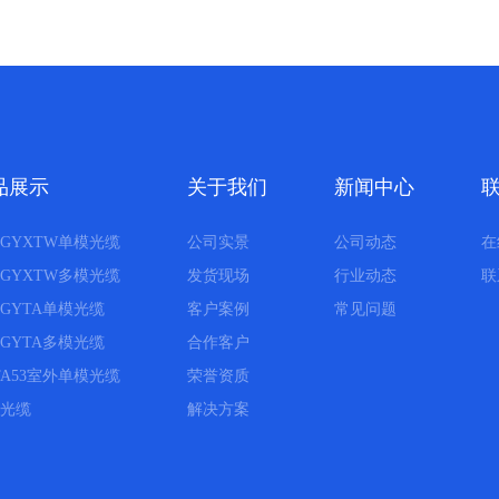
品展示
关于我们
新闻中心
GYXTW单模光缆
公司实景
公司动态
在
GYXTW多模光缆
发货现场
行业动态
联
GYTA单模光缆
客户案例
常见问题
GYTA多模光缆
合作客户
TA53室外单模光缆
荣誉资质
光缆
解决方案