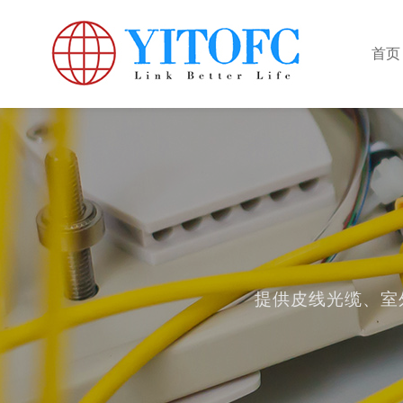
首页
关于亿通
新闻资讯
联系我们
室外GYXTW单模光缆
广东亿通光缆有限公司是皮线光缆、室外铠装光缆、皮线跳线、A
实时了解公司近况及光缆服务行业风向
欢迎与我们取得联系，我们将竭诚为你服务
室外GYXTW多模光缆
业生产加工的公司，拥有完整、科学的质量管理体系。广东亿通
可。欢迎各界朋友莅临参观、指导和业务洽谈。
室外GYTA单模光缆
公司动态
联系方式
行业资讯
在线留言
提供皮线光缆、室
室外GYTA多模光缆
企业简介
公司实景
GYTA53室外单模光缆