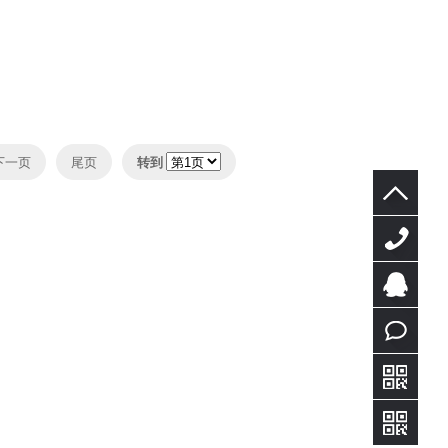
下一页
尾页
转到
135386888
QQ客
服
在线
咨询