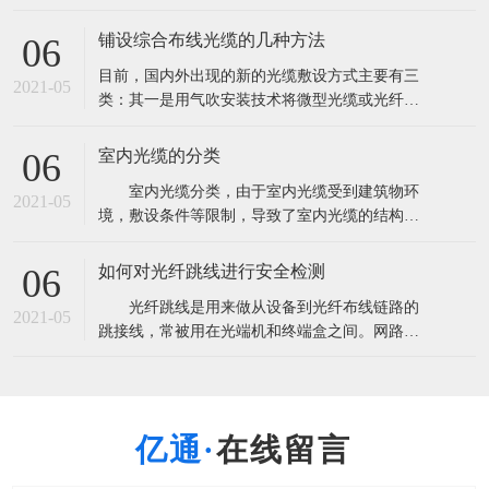
量超过2．85亿芯公里。这将导致产能严重过剩，
由此也带来了低价竞争以次充好的非理性市场现
铺设综合布线光缆的几种方法
06
象。 根据市场研究机构CRU此前发布报告称，全
目前，国内外出现的新的光缆敷设方式主要有三
球光纤光缆出货量将超过3亿芯公里，光缆需求量
2021-05
类：其一是用气吹安装技术将微型光缆或光纤
超过2．85亿芯公里。这将导致
束、光纤单元吹放到预敷设的微型管中；其二是
在水泥路面上开槽，将微型光缆布放在路槽内；
室内光缆的分类
06
其三是利用非通信专用管道安装光缆。 A.气吹安
室内光缆分类，由于室内光缆受到建筑物环
装用光缆 气吹敷设方式即是利用压缩空气的高速
2021-05
境，敷设条件等限制，导致了室内光缆的结构设
气流将微缆吹入指定的管道中。气吹敷设方式
计趋于复杂化，光纤与光缆所用材料多样化，光
缆的机械性能与光学性能各有侧重等。 1.按
如何对光纤跳线进行安全检测
06
使用环境和地点进行划分 可分为室内主干光
光纤跳线是用来做从设备到光纤布线链路的
缆，室内配线光缆和室内中继光缆三种。 室
2021-05
跳接线，常被用在光端机和终端盒之间。网路的
内主干光缆主要是提供建筑物内、外之间
通信要求所有设备的安全畅通，只要一点的中间
设备故障就会引起信号的中断。在使用之前要很
细心的检测，用插回损仪首先用通光笔测出跳线
是否通光确定光纤没断，测出指标，一般电信级
在线留言
指标：插入损耗小于0.3dB回波损耗大于45