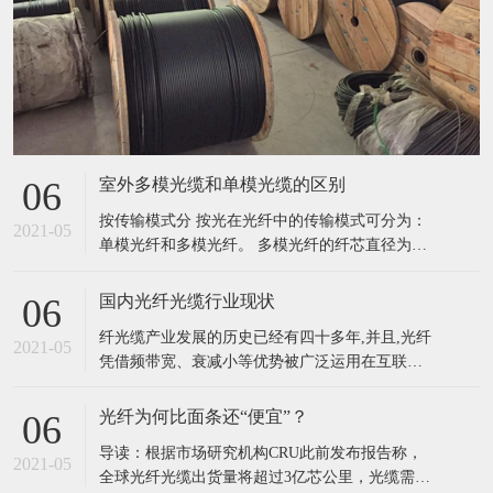
室外多模光缆和单模光缆的区别
06
按传输模式分 按光在光纤中的传输模式可分为：
2021-05
单模光纤和多模光纤。 多模光纤的纤芯直径为
50~62.5μm，包层外直径125μm，单模光纤的纤芯
直径为8.3μm，包层外直径125μm。光纤的工作波
国内光纤光缆行业现状
06
长有短波长0.85μm、长波长1.31μm和1.55μm。光
纤光缆产业发展的历史已经有四十多年,并且,光纤
纤损耗一般是随波长加长而减小，0.85
2021-05
凭借频带宽、衰减小等优势被广泛运用在互联
网、信息网、用户等各种网络之中,绝大多数信息
网络信息都使用光纤光缆进行传输,光纤已经成为
光纤为何比面条还“便宜”？
06
现阶段全世界最主要的传输媒介。我国光纤光缆
导读：根据市场研究机构CRU此前发布报告称，
产业的发展对我国的信息化建设有着重要意义。
2021-05
全球光纤光缆出货量将超过3亿芯公里，光缆需求
我国的光纤光缆产业发展历史也已经有三十多年