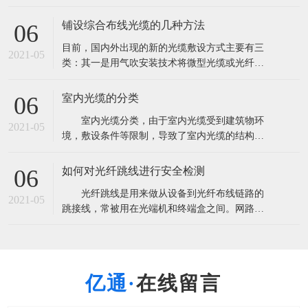
量超过2．85亿芯公里。这将导致产能严重过剩，
由此也带来了低价竞争以次充好的非理性市场现
铺设综合布线光缆的几种方法
06
象。 根据市场研究机构CRU此前发布报告称，全
目前，国内外出现的新的光缆敷设方式主要有三
球光纤光缆出货量将超过3亿芯公里，光缆需求量
2021-05
类：其一是用气吹安装技术将微型光缆或光纤
超过2．85亿芯公里。这将导致
束、光纤单元吹放到预敷设的微型管中；其二是
在水泥路面上开槽，将微型光缆布放在路槽内；
室内光缆的分类
06
其三是利用非通信专用管道安装光缆。 A.气吹安
室内光缆分类，由于室内光缆受到建筑物环
装用光缆 气吹敷设方式即是利用压缩空气的高速
2021-05
境，敷设条件等限制，导致了室内光缆的结构设
气流将微缆吹入指定的管道中。气吹敷设方式
计趋于复杂化，光纤与光缆所用材料多样化，光
缆的机械性能与光学性能各有侧重等。 1.按
如何对光纤跳线进行安全检测
06
使用环境和地点进行划分 可分为室内主干光
光纤跳线是用来做从设备到光纤布线链路的
缆，室内配线光缆和室内中继光缆三种。 室
2021-05
跳接线，常被用在光端机和终端盒之间。网路的
内主干光缆主要是提供建筑物内、外之间
通信要求所有设备的安全畅通，只要一点的中间
设备故障就会引起信号的中断。在使用之前要很
细心的检测，用插回损仪首先用通光笔测出跳线
是否通光确定光纤没断，测出指标，一般电信级
在线留言
指标：插入损耗小于0.3dB回波损耗大于45