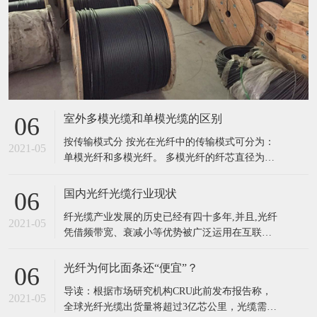
室外多模光缆和单模光缆的区别
06
按传输模式分 按光在光纤中的传输模式可分为：
2021-05
单模光纤和多模光纤。 多模光纤的纤芯直径为
50~62.5μm，包层外直径125μm，单模光纤的纤芯
直径为8.3μm，包层外直径125μm。光纤的工作波
国内光纤光缆行业现状
06
长有短波长0.85μm、长波长1.31μm和1.55μm。光
纤光缆产业发展的历史已经有四十多年,并且,光纤
纤损耗一般是随波长加长而减小，0.85
2021-05
凭借频带宽、衰减小等优势被广泛运用在互联
网、信息网、用户等各种网络之中,绝大多数信息
网络信息都使用光纤光缆进行传输,光纤已经成为
光纤为何比面条还“便宜”？
06
现阶段全世界最主要的传输媒介。我国光纤光缆
导读：根据市场研究机构CRU此前发布报告称，
产业的发展对我国的信息化建设有着重要意义。
2021-05
全球光纤光缆出货量将超过3亿芯公里，光缆需求
我国的光纤光缆产业发展历史也已经有三十多年