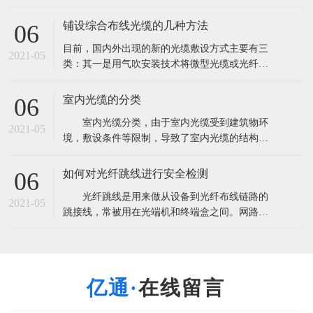
量超过2．85亿芯公里。这将导致产能严重过剩，
由此也带来了低价竞争以次充好的非理性市场现
铺设综合布线光缆的几种方法
06
象。 根据市场研究机构CRU此前发布报告称，全
目前，国内外出现的新的光缆敷设方式主要有三
球光纤光缆出货量将超过3亿芯公里，光缆需求量
2021-05
类：其一是用气吹安装技术将微型光缆或光纤
超过2．85亿芯公里。这将导致
束、光纤单元吹放到预敷设的微型管中；其二是
在水泥路面上开槽，将微型光缆布放在路槽内；
室内光缆的分类
06
其三是利用非通信专用管道安装光缆。 A.气吹安
室内光缆分类，由于室内光缆受到建筑物环
装用光缆 气吹敷设方式即是利用压缩空气的高速
2021-05
境，敷设条件等限制，导致了室内光缆的结构设
气流将微缆吹入指定的管道中。气吹敷设方式
计趋于复杂化，光纤与光缆所用材料多样化，光
缆的机械性能与光学性能各有侧重等。 1.按
如何对光纤跳线进行安全检测
06
使用环境和地点进行划分 可分为室内主干光
光纤跳线是用来做从设备到光纤布线链路的
缆，室内配线光缆和室内中继光缆三种。 室
2021-05
跳接线，常被用在光端机和终端盒之间。网路的
内主干光缆主要是提供建筑物内、外之间
通信要求所有设备的安全畅通，只要一点的中间
设备故障就会引起信号的中断。在使用之前要很
细心的检测，用插回损仪首先用通光笔测出跳线
是否通光确定光纤没断，测出指标，一般电信级
在线留言
指标：插入损耗小于0.3dB回波损耗大于45