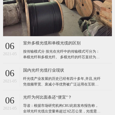
室外多模光缆和单模光缆的区别
06
按传输模式分 按光在光纤中的传输模式可分为：
2021-05
单模光纤和多模光纤。 多模光纤的纤芯直径为
50~62.5μm，包层外直径125μm，单模光纤的纤芯
直径为8.3μm，包层外直径125μm。光纤的工作波
国内光纤光缆行业现状
06
长有短波长0.85μm、长波长1.31μm和1.55μm。光
纤光缆产业发展的历史已经有四十多年,并且,光纤
纤损耗一般是随波长加长而减小，0.85
2021-05
凭借频带宽、衰减小等优势被广泛运用在互联
网、信息网、用户等各种网络之中,绝大多数信息
网络信息都使用光纤光缆进行传输,光纤已经成为
光纤为何比面条还“便宜”？
06
现阶段全世界最主要的传输媒介。我国光纤光缆
导读：根据市场研究机构CRU此前发布报告称，
产业的发展对我国的信息化建设有着重要意义。
2021-05
全球光纤光缆出货量将超过3亿芯公里，光缆需求
我国的光纤光缆产业发展历史也已经有三十多年