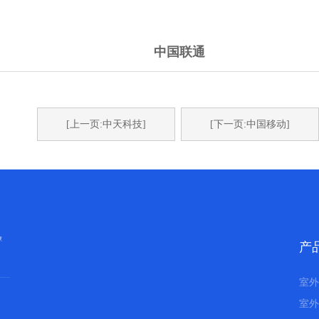
中国联通
[上一页:中天科技]
[下一页:中国移动]
产
室外
室外