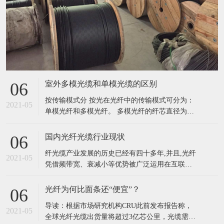
室外多模光缆和单模光缆的区别
06
按传输模式分 按光在光纤中的传输模式可分为：
2021-05
单模光纤和多模光纤。 多模光纤的纤芯直径为
50~62.5μm，包层外直径125μm，单模光纤的纤芯
直径为8.3μm，包层外直径125μm。光纤的工作波
国内光纤光缆行业现状
06
长有短波长0.85μm、长波长1.31μm和1.55μm。光
纤光缆产业发展的历史已经有四十多年,并且,光纤
纤损耗一般是随波长加长而减小，0.85
2021-05
凭借频带宽、衰减小等优势被广泛运用在互联
网、信息网、用户等各种网络之中,绝大多数信息
网络信息都使用光纤光缆进行传输,光纤已经成为
光纤为何比面条还“便宜”？
06
现阶段全世界最主要的传输媒介。我国光纤光缆
导读：根据市场研究机构CRU此前发布报告称，
产业的发展对我国的信息化建设有着重要意义。
2021-05
全球光纤光缆出货量将超过3亿芯公里，光缆需求
我国的光纤光缆产业发展历史也已经有三十多年