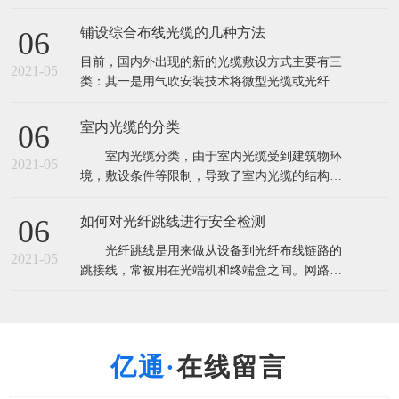
量超过2．85亿芯公里。这将导致产能严重过剩，
由此也带来了低价竞争以次充好的非理性市场现
铺设综合布线光缆的几种方法
06
象。 根据市场研究机构CRU此前发布报告称，全
目前，国内外出现的新的光缆敷设方式主要有三
球光纤光缆出货量将超过3亿芯公里，光缆需求量
2021-05
类：其一是用气吹安装技术将微型光缆或光纤
超过2．85亿芯公里。这将导致
束、光纤单元吹放到预敷设的微型管中；其二是
在水泥路面上开槽，将微型光缆布放在路槽内；
室内光缆的分类
06
其三是利用非通信专用管道安装光缆。 A.气吹安
室内光缆分类，由于室内光缆受到建筑物环
装用光缆 气吹敷设方式即是利用压缩空气的高速
2021-05
境，敷设条件等限制，导致了室内光缆的结构设
气流将微缆吹入指定的管道中。气吹敷设方式
计趋于复杂化，光纤与光缆所用材料多样化，光
缆的机械性能与光学性能各有侧重等。 1.按
如何对光纤跳线进行安全检测
06
使用环境和地点进行划分 可分为室内主干光
光纤跳线是用来做从设备到光纤布线链路的
缆，室内配线光缆和室内中继光缆三种。 室
2021-05
跳接线，常被用在光端机和终端盒之间。网路的
内主干光缆主要是提供建筑物内、外之间
通信要求所有设备的安全畅通，只要一点的中间
设备故障就会引起信号的中断。在使用之前要很
细心的检测，用插回损仪首先用通光笔测出跳线
是否通光确定光纤没断，测出指标，一般电信级
在线留言
指标：插入损耗小于0.3dB回波损耗大于45