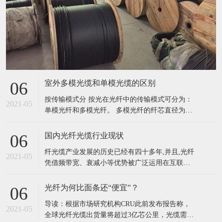
室外多模光缆和单模光缆的区别
06
按传输模式分 按光在光纤中的传输模式可分为：
2021-05
单模光纤和多模光纤。 多模光纤的纤芯直径为
50~62.5μm，包层外直径125μm，单模光纤的纤芯
直径为8.3μm，包层外直径125μm。光纤的工作波
国内光纤光缆行业现状
06
长有短波长0.85μm、长波长1.31μm和1.55μm。光
纤光缆产业发展的历史已经有四十多年,并且,光纤
纤损耗一般是随波长加长而减小，0.85
2021-05
凭借频带宽、衰减小等优势被广泛运用在互联
网、信息网、用户等各种网络之中,绝大多数信息
网络信息都使用光纤光缆进行传输,光纤已经成为
光纤为何比面条还“便宜”？
06
现阶段全世界最主要的传输媒介。我国光纤光缆
导读：根据市场研究机构CRU此前发布报告称，
产业的发展对我国的信息化建设有着重要意义。
2021-05
全球光纤光缆出货量将超过3亿芯公里，光缆需求
我国的光纤光缆产业发展历史也已经有三十多年