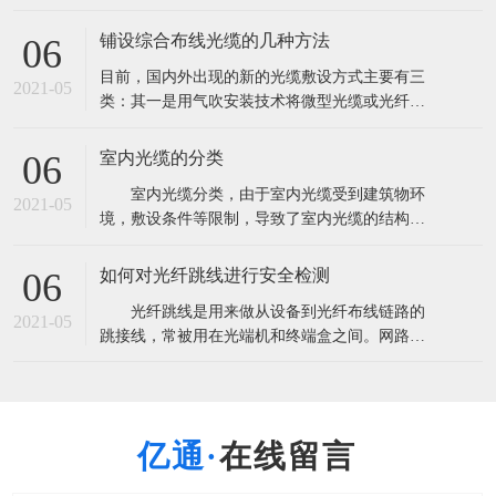
量超过2．85亿芯公里。这将导致产能严重过剩，
由此也带来了低价竞争以次充好的非理性市场现
铺设综合布线光缆的几种方法
06
象。 根据市场研究机构CRU此前发布报告称，全
目前，国内外出现的新的光缆敷设方式主要有三
球光纤光缆出货量将超过3亿芯公里，光缆需求量
2021-05
类：其一是用气吹安装技术将微型光缆或光纤
超过2．85亿芯公里。这将导致
束、光纤单元吹放到预敷设的微型管中；其二是
在水泥路面上开槽，将微型光缆布放在路槽内；
室内光缆的分类
06
其三是利用非通信专用管道安装光缆。 A.气吹安
室内光缆分类，由于室内光缆受到建筑物环
装用光缆 气吹敷设方式即是利用压缩空气的高速
2021-05
境，敷设条件等限制，导致了室内光缆的结构设
气流将微缆吹入指定的管道中。气吹敷设方式
计趋于复杂化，光纤与光缆所用材料多样化，光
缆的机械性能与光学性能各有侧重等。 1.按
如何对光纤跳线进行安全检测
06
使用环境和地点进行划分 可分为室内主干光
光纤跳线是用来做从设备到光纤布线链路的
缆，室内配线光缆和室内中继光缆三种。 室
2021-05
跳接线，常被用在光端机和终端盒之间。网路的
内主干光缆主要是提供建筑物内、外之间
通信要求所有设备的安全畅通，只要一点的中间
设备故障就会引起信号的中断。在使用之前要很
细心的检测，用插回损仪首先用通光笔测出跳线
是否通光确定光纤没断，测出指标，一般电信级
在线留言
指标：插入损耗小于0.3dB回波损耗大于45