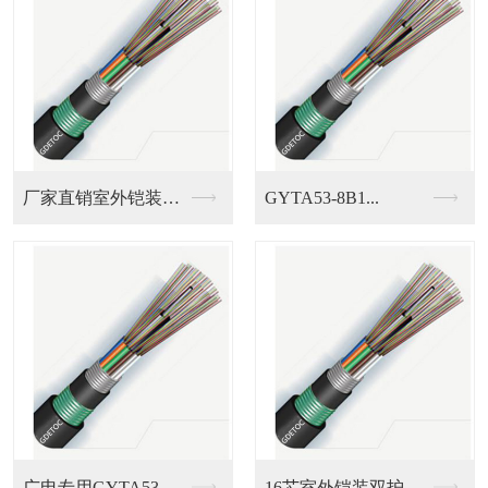
厂家直销室外铠装GY...
GYTA53-8B1...
广电专用GYTA53...
16芯室外铠装双护套...