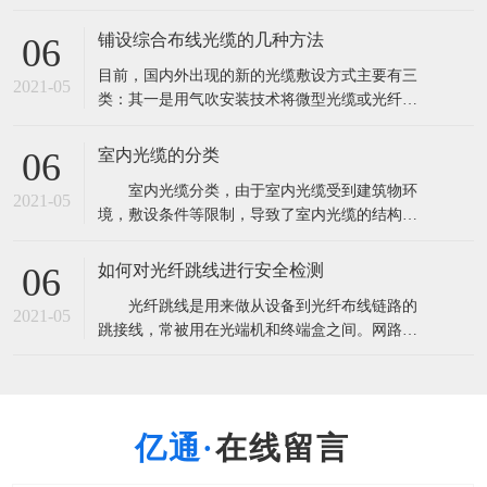
量超过2．85亿芯公里。这将导致产能严重过剩，
由此也带来了低价竞争以次充好的非理性市场现
铺设综合布线光缆的几种方法
06
象。 根据市场研究机构CRU此前发布报告称，全
目前，国内外出现的新的光缆敷设方式主要有三
球光纤光缆出货量将超过3亿芯公里，光缆需求量
2021-05
类：其一是用气吹安装技术将微型光缆或光纤
超过2．85亿芯公里。这将导致
束、光纤单元吹放到预敷设的微型管中；其二是
在水泥路面上开槽，将微型光缆布放在路槽内；
室内光缆的分类
06
其三是利用非通信专用管道安装光缆。 A.气吹安
室内光缆分类，由于室内光缆受到建筑物环
装用光缆 气吹敷设方式即是利用压缩空气的高速
2021-05
境，敷设条件等限制，导致了室内光缆的结构设
气流将微缆吹入指定的管道中。气吹敷设方式
计趋于复杂化，光纤与光缆所用材料多样化，光
缆的机械性能与光学性能各有侧重等。 1.按
如何对光纤跳线进行安全检测
06
使用环境和地点进行划分 可分为室内主干光
光纤跳线是用来做从设备到光纤布线链路的
缆，室内配线光缆和室内中继光缆三种。 室
2021-05
跳接线，常被用在光端机和终端盒之间。网路的
内主干光缆主要是提供建筑物内、外之间
通信要求所有设备的安全畅通，只要一点的中间
设备故障就会引起信号的中断。在使用之前要很
细心的检测，用插回损仪首先用通光笔测出跳线
是否通光确定光纤没断，测出指标，一般电信级
在线留言
指标：插入损耗小于0.3dB回波损耗大于45