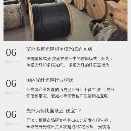
室外多模光缆和单模光缆的区别
06
按传输模式分 按光在光纤中的传输模式可分为：
2021-05
单模光纤和多模光纤。 多模光纤的纤芯直径为
50~62.5μm，包层外直径125μm，单模光纤的纤芯
直径为8.3μm，包层外直径125μm。光纤的工作波
国内光纤光缆行业现状
06
长有短波长0.85μm、长波长1.31μm和1.55μm。光
纤光缆产业发展的历史已经有四十多年,并且,光纤
纤损耗一般是随波长加长而减小，0.85
2021-05
凭借频带宽、衰减小等优势被广泛运用在互联
网、信息网、用户等各种网络之中,绝大多数信息
网络信息都使用光纤光缆进行传输,光纤已经成为
光纤为何比面条还“便宜”？
06
现阶段全世界最主要的传输媒介。我国光纤光缆
导读：根据市场研究机构CRU此前发布报告称，
产业的发展对我国的信息化建设有着重要意义。
2021-05
全球光纤光缆出货量将超过3亿芯公里，光缆需求
我国的光纤光缆产业发展历史也已经有三十多年