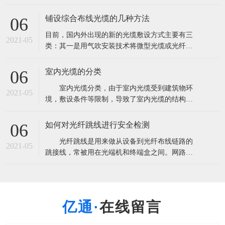
量超过2．85亿芯公里。这将导致产能严重过剩，
由此也带来了低价竞争以次充好的非理性市场现
铺设综合布线光缆的几种方法
06
象。 根据市场研究机构CRU此前发布报告称，全
目前，国内外出现的新的光缆敷设方式主要有三
球光纤光缆出货量将超过3亿芯公里，光缆需求量
2021-05
类：其一是用气吹安装技术将微型光缆或光纤
超过2．85亿芯公里。这将导致
束、光纤单元吹放到预敷设的微型管中；其二是
在水泥路面上开槽，将微型光缆布放在路槽内；
室内光缆的分类
06
其三是利用非通信专用管道安装光缆。 A.气吹安
室内光缆分类，由于室内光缆受到建筑物环
装用光缆 气吹敷设方式即是利用压缩空气的高速
2021-05
境，敷设条件等限制，导致了室内光缆的结构设
气流将微缆吹入指定的管道中。气吹敷设方式
计趋于复杂化，光纤与光缆所用材料多样化，光
缆的机械性能与光学性能各有侧重等。 1.按
如何对光纤跳线进行安全检测
06
使用环境和地点进行划分 可分为室内主干光
光纤跳线是用来做从设备到光纤布线链路的
缆，室内配线光缆和室内中继光缆三种。 室
2021-05
跳接线，常被用在光端机和终端盒之间。网路的
内主干光缆主要是提供建筑物内、外之间
通信要求所有设备的安全畅通，只要一点的中间
设备故障就会引起信号的中断。在使用之前要很
细心的检测，用插回损仪首先用通光笔测出跳线
是否通光确定光纤没断，测出指标，一般电信级
在线留言
指标：插入损耗小于0.3dB回波损耗大于45