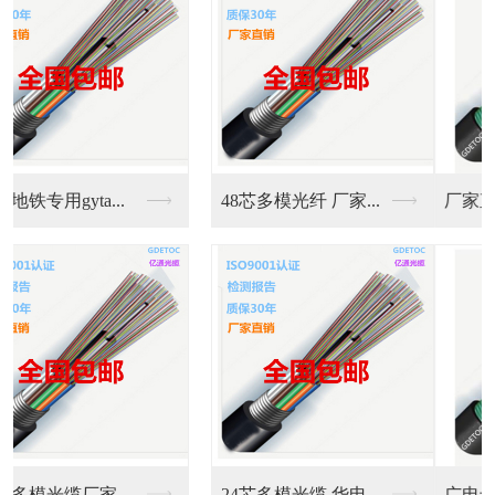
厂家直销室外铠装GY...
GYTA53-8B1...
广电专用GYTA53...
16芯室外铠装双护套...