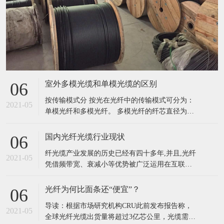
室外多模光缆和单模光缆的区别
06
按传输模式分 按光在光纤中的传输模式可分为：
2021-05
单模光纤和多模光纤。 多模光纤的纤芯直径为
50~62.5μm，包层外直径125μm，单模光纤的纤芯
直径为8.3μm，包层外直径125μm。光纤的工作波
国内光纤光缆行业现状
06
长有短波长0.85μm、长波长1.31μm和1.55μm。光
纤光缆产业发展的历史已经有四十多年,并且,光纤
纤损耗一般是随波长加长而减小，0.85
2021-05
凭借频带宽、衰减小等优势被广泛运用在互联
网、信息网、用户等各种网络之中,绝大多数信息
网络信息都使用光纤光缆进行传输,光纤已经成为
光纤为何比面条还“便宜”？
06
现阶段全世界最主要的传输媒介。我国光纤光缆
导读：根据市场研究机构CRU此前发布报告称，
产业的发展对我国的信息化建设有着重要意义。
2021-05
全球光纤光缆出货量将超过3亿芯公里，光缆需求
我国的光纤光缆产业发展历史也已经有三十多年