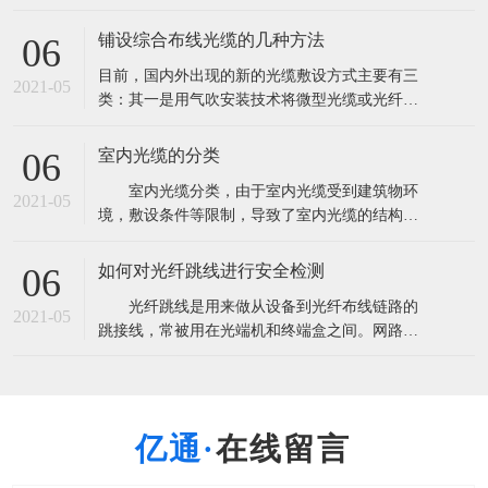
量超过2．85亿芯公里。这将导致产能严重过剩，
由此也带来了低价竞争以次充好的非理性市场现
铺设综合布线光缆的几种方法
06
象。 根据市场研究机构CRU此前发布报告称，全
目前，国内外出现的新的光缆敷设方式主要有三
球光纤光缆出货量将超过3亿芯公里，光缆需求量
2021-05
类：其一是用气吹安装技术将微型光缆或光纤
超过2．85亿芯公里。这将导致
束、光纤单元吹放到预敷设的微型管中；其二是
在水泥路面上开槽，将微型光缆布放在路槽内；
室内光缆的分类
06
其三是利用非通信专用管道安装光缆。 A.气吹安
室内光缆分类，由于室内光缆受到建筑物环
装用光缆 气吹敷设方式即是利用压缩空气的高速
2021-05
境，敷设条件等限制，导致了室内光缆的结构设
气流将微缆吹入指定的管道中。气吹敷设方式
计趋于复杂化，光纤与光缆所用材料多样化，光
缆的机械性能与光学性能各有侧重等。 1.按
如何对光纤跳线进行安全检测
06
使用环境和地点进行划分 可分为室内主干光
光纤跳线是用来做从设备到光纤布线链路的
缆，室内配线光缆和室内中继光缆三种。 室
2021-05
跳接线，常被用在光端机和终端盒之间。网路的
内主干光缆主要是提供建筑物内、外之间
通信要求所有设备的安全畅通，只要一点的中间
设备故障就会引起信号的中断。在使用之前要很
细心的检测，用插回损仪首先用通光笔测出跳线
是否通光确定光纤没断，测出指标，一般电信级
在线留言
指标：插入损耗小于0.3dB回波损耗大于45