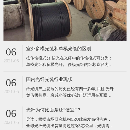
室外多模光缆和单模光缆的区别
06
按传输模式分 按光在光纤中的传输模式可分为：
2021-05
单模光纤和多模光纤。 多模光纤的纤芯直径为
50~62.5μm，包层外直径125μm，单模光纤的纤芯
直径为8.3μm，包层外直径125μm。光纤的工作波
国内光纤光缆行业现状
06
长有短波长0.85μm、长波长1.31μm和1.55μm。光
纤光缆产业发展的历史已经有四十多年,并且,光纤
纤损耗一般是随波长加长而减小，0.85
2021-05
凭借频带宽、衰减小等优势被广泛运用在互联
网、信息网、用户等各种网络之中,绝大多数信息
网络信息都使用光纤光缆进行传输,光纤已经成为
光纤为何比面条还“便宜”？
06
现阶段全世界最主要的传输媒介。我国光纤光缆
导读：根据市场研究机构CRU此前发布报告称，
产业的发展对我国的信息化建设有着重要意义。
2021-05
全球光纤光缆出货量将超过3亿芯公里，光缆需求
我国的光纤光缆产业发展历史也已经有三十多年