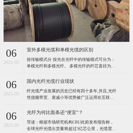
室外多模光缆和单模光缆的区别
06
按传输模式分 按光在光纤中的传输模式可分为：
2021-05
单模光纤和多模光纤。 多模光纤的纤芯直径为
50~62.5μm，包层外直径125μm，单模光纤的纤芯
直径为8.3μm，包层外直径125μm。光纤的工作波
国内光纤光缆行业现状
06
长有短波长0.85μm、长波长1.31μm和1.55μm。光
纤光缆产业发展的历史已经有四十多年,并且,光纤
纤损耗一般是随波长加长而减小，0.85
2021-05
凭借频带宽、衰减小等优势被广泛运用在互联
网、信息网、用户等各种网络之中,绝大多数信息
网络信息都使用光纤光缆进行传输,光纤已经成为
光纤为何比面条还“便宜”？
06
现阶段全世界最主要的传输媒介。我国光纤光缆
导读：根据市场研究机构CRU此前发布报告称，
产业的发展对我国的信息化建设有着重要意义。
2021-05
全球光纤光缆出货量将超过3亿芯公里，光缆需求
我国的光纤光缆产业发展历史也已经有三十多年