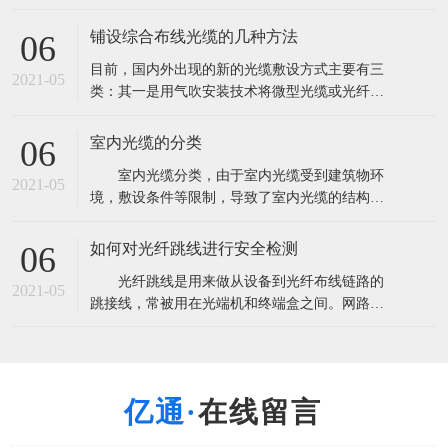
量超过2．85亿芯公里。这将导致产能严重过剩，
由此也带来了低价竞争以次充好的非理性市场现
铺设综合布线光缆的几种方法
06
象。 根据市场研究机构CRU此前发布报告称，全
目前，国内外出现的新的光缆敷设方式主要有三
球光纤光缆出货量将超过3亿芯公里，光缆需求量
2021-05
类：其一是用气吹安装技术将微型光缆或光纤
超过2．85亿芯公里。这将导致
束、光纤单元吹放到预敷设的微型管中；其二是
在水泥路面上开槽，将微型光缆布放在路槽内；
室内光缆的分类
06
其三是利用非通信专用管道安装光缆。 A.气吹安
室内光缆分类，由于室内光缆受到建筑物环
装用光缆 气吹敷设方式即是利用压缩空气的高速
2021-05
境，敷设条件等限制，导致了室内光缆的结构设
气流将微缆吹入指定的管道中。气吹敷设方式
计趋于复杂化，光纤与光缆所用材料多样化，光
缆的机械性能与光学性能各有侧重等。 1.按
如何对光纤跳线进行安全检测
06
使用环境和地点进行划分 可分为室内主干光
光纤跳线是用来做从设备到光纤布线链路的
缆，室内配线光缆和室内中继光缆三种。 室
2021-05
跳接线，常被用在光端机和终端盒之间。网路的
内主干光缆主要是提供建筑物内、外之间
通信要求所有设备的安全畅通，只要一点的中间
设备故障就会引起信号的中断。在使用之前要很
细心的检测，用插回损仪首先用通光笔测出跳线
是否通光确定光纤没断，测出指标，一般电信级
在线留言
指标：插入损耗小于0.3dB回波损耗大于45